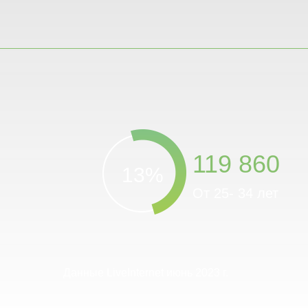
119 860
13%
От 25- 34 лет
Данные LiveInternet июнь 2023 г.