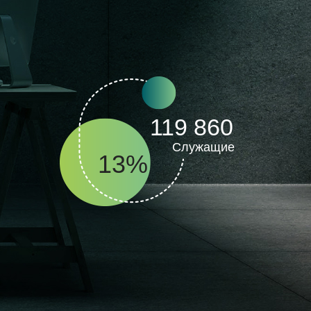
119 860
Служащие
13%