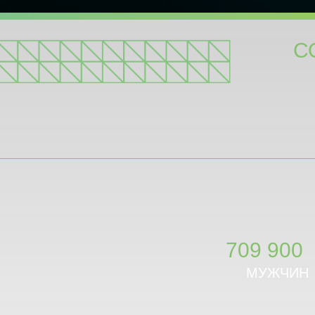
С
709 900
МУЖЧИН