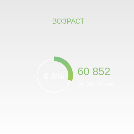
ВОЗРАСТ
60 852
6,6%
От 35- 44 лет